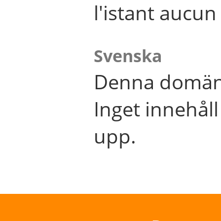
l'istant aucu
Svenska
Denna domän 
Inget innehål
upp.